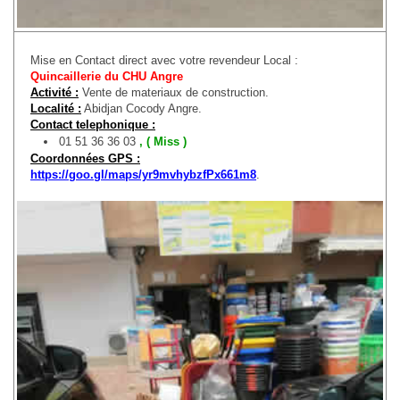
Mise en Contact direct avec votre revendeur Local :
Quincaillerie du CHU Angre
Activité :
Vente de materiaux de construction.
Localité :
Abidjan Cocody Angre.
Contact telephonique :
01 51 36 36 03
, ( Miss )
Coordonnées GPS :
https://goo.gl/maps/yr9mvhybzfPx661m8
.