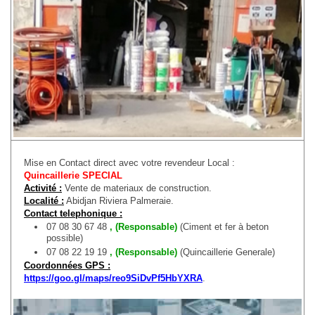
Mise en Contact direct avec votre revendeur Local :
Quincaillerie SPECIAL
Activité :
Vente de materiaux de construction.
Localité :
Abidjan Riviera Palmeraie.
Contact telephonique :
07 08 30 67 48
, (Responsable)
(Ciment et fer à beton
possible)
07 08 22 19 19
, (Responsable)
(Quincaillerie Generale)
Coordonnées GPS :
https://goo.gl/maps/reo9SiDvPf5HbYXRA
.