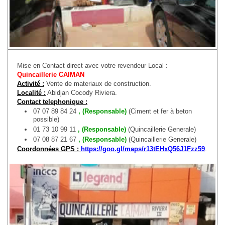
Mise en Contact direct avec votre revendeur Local :
Quincaillerie CAIMAN
Activité :
Vente de materiaux de construction.
Localité :
Abidjan Cocody Riviera.
Contact telephonique :
07 07 89 84 24
, (Responsable)
(Ciment et fer à beton
possible)
01 73 10 99 11
, (Responsable)
(Quincaillerie Generale)
07 08 87 21 67
, (Responsable)
(Quincaillerie Generale)
Coordonnées GPS :
https://goo.gl/maps/r13tEHxQ56J1Fzz59
.