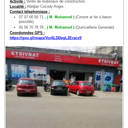
Activité :
Vente de materiaux de construction.
Localité :
Abidjan Cocody Angre.
Contact telephonique :
07 07 00 56 71
, ( M. Mohamed )
(Ciment et fer à beton
possible)
05 56 70 78 78
, ( M. Mohamed )
(Quincaillerie Generale)
Coordonnées GPS :
https://goo.gl/maps/Vor6LDDegL2Eracv9
.