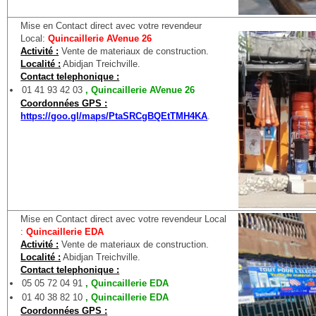
Mise en Contact direct avec votre revendeur
Local:
Quincaillerie AVenue 26
Activité :
Vente de materiaux de construction.
Localité :
Abidjan Treichville.
Contact telephonique :
01 41 93 42 03
, Quincaillerie AVenue 26
Coordonnées GPS :
https://goo.gl/maps/PtaSRCgBQEtTMH4KA
.
Mise en Contact direct avec votre revendeur Local
:
Quincaillerie EDA
Activité :
Vente de materiaux de construction.
Localité :
Abidjan Treichville.
Contact telephonique :
05 05 72 04 91
, Quincaillerie EDA
01 40 38 82 10
, Quincaillerie EDA
Coordonnées GPS :