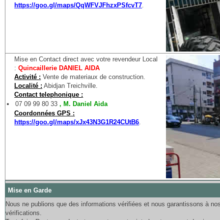
https://goo.gl/maps/QqWFVJFhzxPSfcvT7
.
Mise en Contact direct avec votre revendeur Local
:
Quincaillerie DANIEL AIDA
Activité :
Vente de materiaux de construction.
Localité :
Abidjan Treichville.
Contact telephonique :
07 09 99 80 33
, M. Daniel Aida
Coordonnées GPS :
https://goo.gl/maps/xJx43N3G1R24CUtB6
.
Mise en Garde
Nous ne publions que des informations vérifiées et nous garantissons à nos l
vérifications.