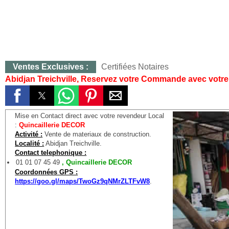
s Notaires
CO
Abidjan Treichville, Reservez votre Commande avec votre
Mise en Contact direct avec votre revendeur Local
:
Quincaillerie DECOR
Activité :
Vente de materiaux de construction.
Localité :
Abidjan Treichville.
Contact telephonique :
01 01 07 45 49
, Quincaillerie DECOR
Coordonnées GPS :
https://goo.gl/maps/TwoGz9qNMrZLTFvW8
.