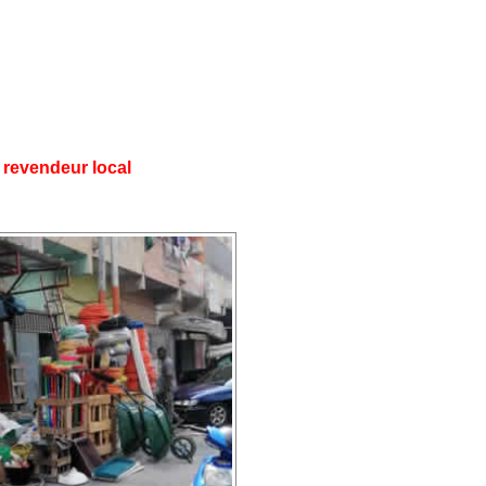
NTACT :
0707283405, M. KOFFI
 revendeur local