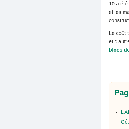
10 a été
et les m
construc
Le coût 
et d'aut
blocs d
Pag
L'A
Géo