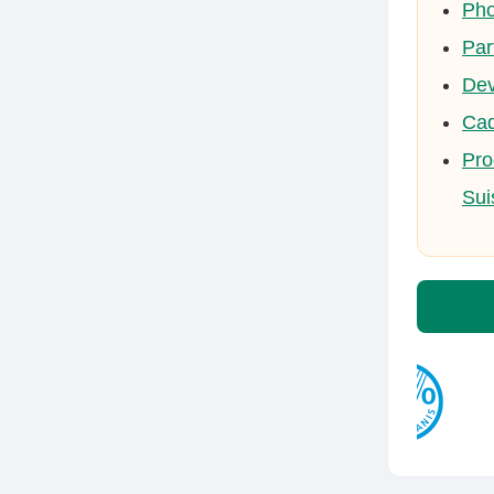
Pho
Par
Dev
Cad
Pro
Sui