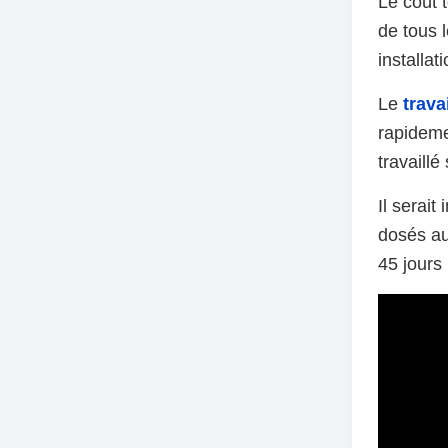
Le coût
de tous l
installat
Le
trava
rapideme
travaill
Il serai
dosés au
45 jours 