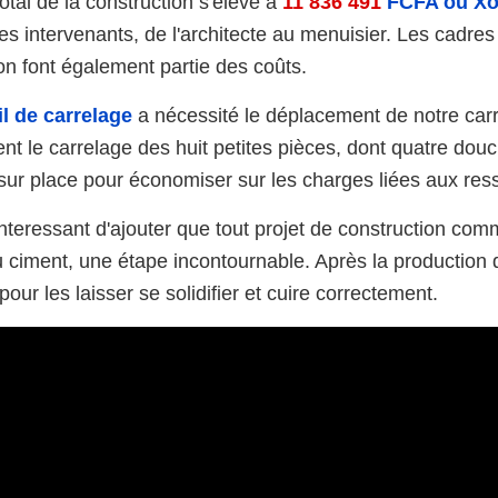
total de la construction
s'élève à
11 836 491
FCFA ou Xo
es intervenants, de l'architecte au menuisier. Les cadres
ion font également partie des coûts.
il de carrelage
a nécessité le déplacement de notre car
nt le carrelage des huit petites pièces, dont quatre douc
é sur place pour économiser sur les charges liées aux re
t interessant d'ajouter que tout projet de construction co
 ciment, une étape incontournable. Après la production de
pour les laisser se solidifier et cuire correctement.