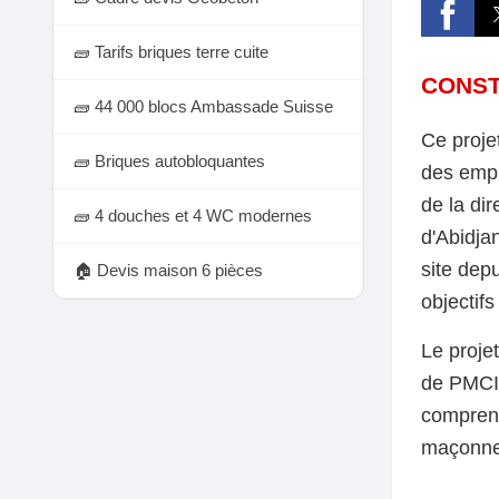
🧱 Tarifs briques terre cuite
CONST
🧱 44 000 blocs Ambassade Suisse
Ce proje
🧱 Briques autobloquantes
des empl
de la di
🧱 4 douches et 4 WC modernes
d'Abidja
site dep
🏠 Devis maison 6 pièces
objectif
Le proje
de PMCI
comprend 
maçonner