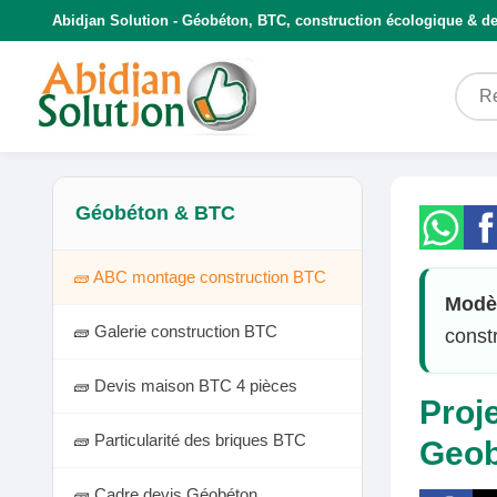
Abidjan Solution - Géobéton, BTC, construction écologique & de
Géobéton & BTC
🧱 ABC montage construction BTC
Modèl
🧱 Galerie construction BTC
const
🧱 Devis maison BTC 4 pièces
Proj
🧱 Particularité des briques BTC
Geob
🧱 Cadre devis Géobéton